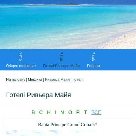
Общее описание
Готелі Ривьера Майя
Регіони
На головну
|
Мексика
|
Ривьера Майя
| Готелі
Готелі Ривьера Майя
B
C
H
I
N
O
R
T
ВСЕ
Bahia Principe Grand Coba 5*