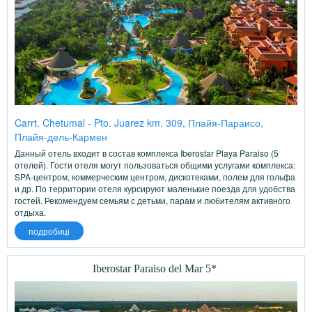
Carrt. Chetumal - Pto. Juarez km. 309, Плайя-Параисо,
Плайя-дель-Кармен
Данный отель входит в состав комплекса Iberostar Playa Paraiso (5
отелей). Гости отеля могут пользоваться общими услугами комплекса:
SPA-центром, коммерческим центром, дискотеками, полем для гольфа
и др. По территории отеля курсируют маленькие поезда для удобства
гостей. Рекомендуем семьям с детьми, парам и любителям активного
отдыха.
подробиці
Iberostar Paraiso del Mar 5*