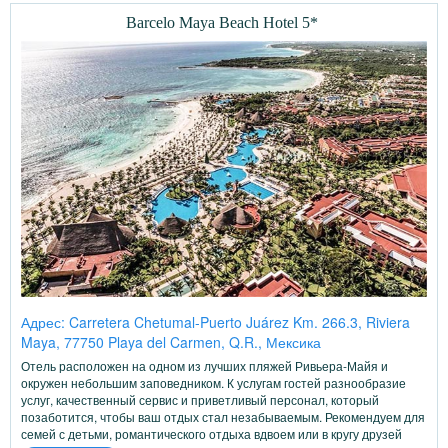
Barcelo Maya Beach Hotel 5*
Адрес: Carretera Chetumal-Puerto Juárez Km. 266.3, Riviera
Maya, 77750 Playa del Carmen, Q.R., Мексика
Отель расположен на одном из лучших пляжей Ривьера-Майя и
окружен небольшим заповедником. К услугам гостей разнообразие
услуг, качественный сервис и приветливый персонал, который
позаботится, чтобы ваш отдых стал незабываемым. Рекомендуем для
семей с детьми, романтического отдыха вдвоем или в кругу друзей