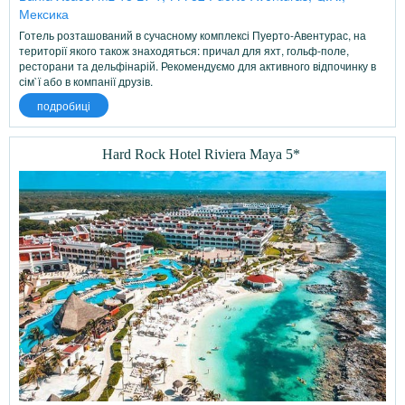
Мексика
Готель розташований в сучасному комплексі Пуерто-Авентурас, на
території якого також знаходяться: причал для яхт, гольф-поле,
ресторани та дельфінарій. Рекомендуємо для активного відпочинку в
сім`ї або в компанії друзів.
подробиці
Hard Rock Hotel Riviera Maya 5*