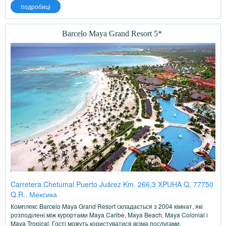
подробиці
Barcelo Maya Grand Resort 5*
Carretera Chetumal Puerto Juárez Km. 266,3 XPUHA Q, 77750
Q.R., Мексика
Комплекс Barcelo Maya Grand Resort складається з 2004 кімнат, які
розподілені між курортами Maya Caribe, Maya Beach, Maya Colonial і
Maya Tropical. Гості можуть користуватися всіма послугами,