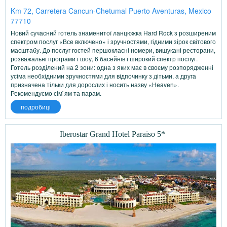
Km 72, Carretera Cancun-Chetumal Puerto Aventuras, Mexico
77710
Новий сучасний готель знаменитої ланцюжка Hard Rock з розширеним
спектром послуг «Все включено» і зручностями, гідними зірок світового
масштабу. До послуг гостей першокласні номери, вишукані ресторани,
розважальні програми і шоу, 6 басейнів і широкий спектр послуг.
Готель розділений на 2 зони: одна з яких має в своєму розпорядженні
усіма необхідними зручностями для відпочинку з дітьми, а друга
призначена тільки для дорослих і носить назву «Heaven».
Рекомендуємо сім`ям та парам.
подробиці
Iberostar Grand Hotel Paraiso 5*