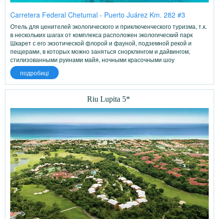
Carretera Federal Chetumal - Puerto Juárez Km. 282 #3
Отель для ценителей экологического и приключенческого туризма, т.к.
в нескольких шагах от комплекса расположен экологический парк
Шкарет с его экзотической флорой и фауной, подземной рекой и
пещерами, в которых можно заняться снорклингом и дайвингом,
стилизованными руинами майя, ночными красочными шоу
подробиці
Riu Lupita 5*