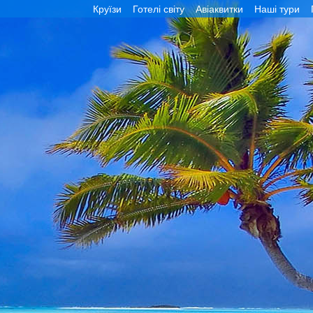
Круїзи
Готелі світу
Авіаквитки
Наші тури