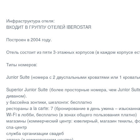
Инфраструктура отеля:
ВХОДИТ В ГРУППУ ОТЕЛЕЙ IBEROSTAR
Построен в 2004 году.
Отель состоит из пяти 3-этажных корпусов (в каждом корпусе ес
Типы номеров:
Junior Suite (номера с 2 двуспальными кроватями или 1 кровать
Superior Junior Suite (более просторные номера, чем Junior Sui
диваном).
у бассейна зонтики, шезлонги: бесплатно
рестораны a la carte: 7 (бронирование в день ужина – изысканн
Wi-Fi в лобби, бесплатно (в зонах общего пользования платно)
магазины (коммерческий центр: ювелирный, магазин текилы, ф
спа-центр
служба организации свадеб
аптека (в коммерческом центре)