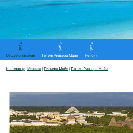
Общее описание
Готелі Ривьера Майя
Регіони
На головну
|
Мексика
|
Ривьера Майя
|
Готелі Ривьера Майя