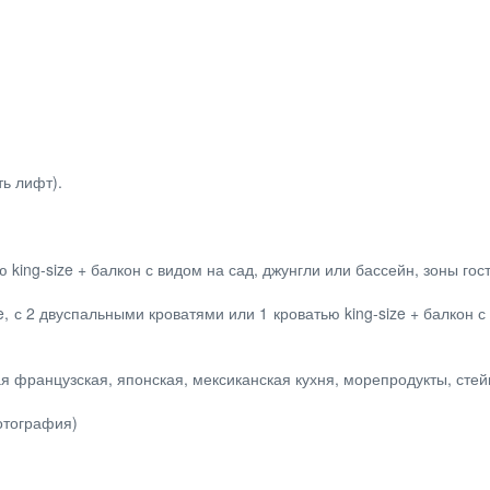
ть лифт).
ю king-size + балкон с видом на сад, джунгли или бассейн, зоны го
te, с 2 двуспальными кроватями или 1 кроватью king-size + балкон
ая французская, японская, мексиканская кухня, морепродукты, стей
отография)