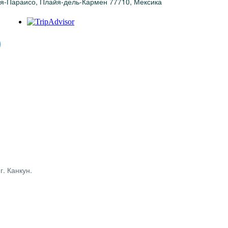
йя-Параисо, Плайя-дель-Кармен 77710, Мексика
. Канкун.