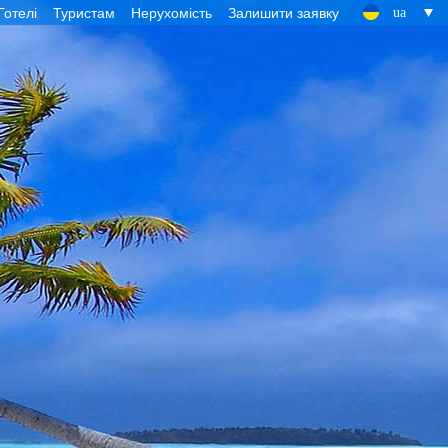
Готелі
Туристам
Нерухомість
Залишити заявку
ua