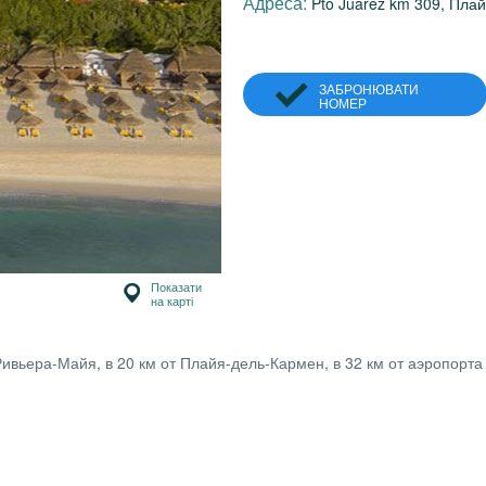
Адреса:
Pto Juarez km 309, Пла
ЗАБРОНЮВАТИ
НОМЕР
Показати
на карті
вьера-Майя, в 20 км от Плайя-дель-Кармен, в 32 км от аэропорта г