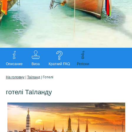
Описание
Виза
Краткий FAQ
Регіони
На головну
|
Таїланд
| Готелі
готелі Таїланду