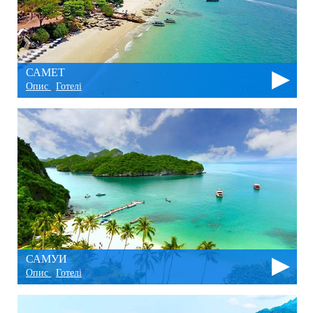
САМЕТ
Опис
|
Готелі
САМУИ
Опис
|
Готелі