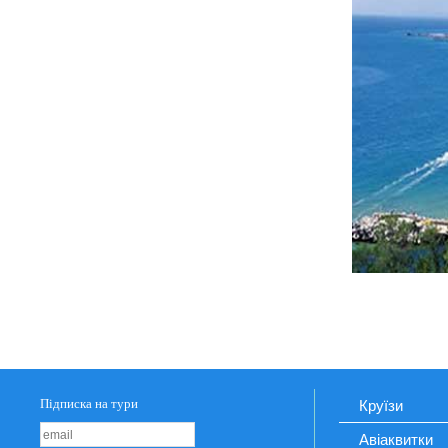
Круїзи
Авіаквитки