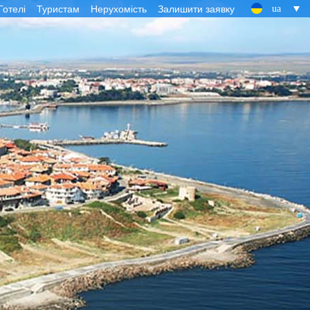
Готелі
Туристам
Нерухомість
Залишити заявку
ua