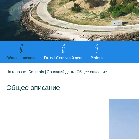
Общее описание
Готелі Сонячний день
Регіони
На головну
|
Болгарія
|
Сонячний день
| Общее описание
Общее описание