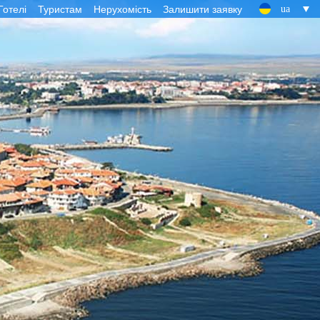
Готелі
Туристам
Нерухомість
Залишити заявку
ua