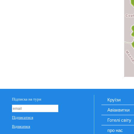
Круїзи
Авіаквитки
Готелі світу
про нас