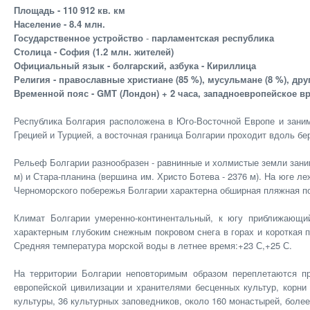
Площадь - 110 912 кв. км
Население - 8.4 млн.
Государственное устройство
-
парламентская республика
Столица - София (1.2 млн. жителей)
Официальный язык - болгарский, азбука - Кириллица
Религия - православные христиане (85 %), мусульмане (8 %), друг
Временной пояс - GМТ (Лондон) + 2 часа, западноевропейское вр
Республика Болгария расположена в Юго-Восточной Европе и занима
Грецией и Турцией, а восточная граница Болгарии проходит вдоль бер
Рельеф Болгарии разнообразен - равнинные и холмистые земли заним
м) и Стара-планина (вершина им. Христо Ботева - 2376 м). На юге 
Черноморского побережья Болгарии характерна обширная пляжная по
Климат Болгарии умеренно-континентальный, к югу приближающий
характерным глубоким снежным покровом снега в горах и короткая п
Средняя температура морской воды в летнее время:+23 С,+25 С.
На территории Болгарии неповторимым образом переплетаются пр
европейской цивилизации и хранителями бесценных культур, корни
культуры, 36 культурных заповедников, около 160 монастырей, боле