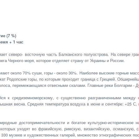
ие (7 %)
емя + 1 час
ет северо- восточную часть Балканского полуострова. На севере гра
ега Черного моря, которое отделяет страну от Украины и России.
ают около 70% суши, горы - около 30%. Наиболее высокие горные масси
лежат Родопские горы, по которым проходит граница с Грецией. Обширне
лоса, перемежающаяся отвесными скалами. Главные реки Болгарии - Ду
ся к средиземноморскому, с существенно разграниченными между с
ышная весна. Средняя температура воздуха в июне и сентябре: +25 С, в 
иродные достопримечательности и богатое культурно-историческое 
 которых уходят во фракийскую, римскую, византийскую, османскую, 
е 330 музеев и художественных галерей, множество этнографических пос