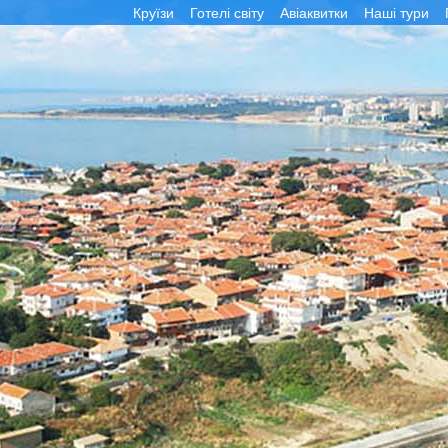
Круїзи
Готелі світу
Авіаквитки
Наші тури