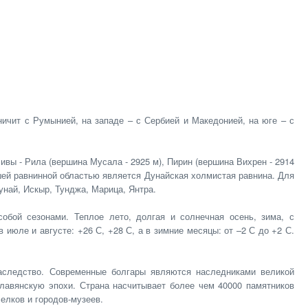
ничит с Румынией, на западе – с Сербией и Македонией, на юге – с
вы - Рила (вершина Мусала - 2925 м), Пирин (вершина Вихрен - 2914
йшей равнинной областью является Дунайская холмистая равнина. Для
най, Искыр, Тунджа, Марица, Янтра.
обой сезонами. Теплое лето, долгая и солнечная осень, зима, с
июле и августе: +26 С, +28 С, а в зимние месяцы: от –2 С до +2 С.
наследство. Современные болгары являются наследниками великой
славянскую эпохи. Страна насчитывает более чем 40000 памятников
елков и городов-музеев.