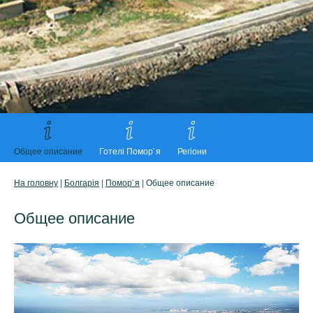
Общее описание
Готелі Помор`я
Регіони
На головну
|
Болгарія
|
Помор`я
| Общее описание
Общее описание