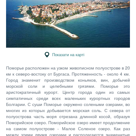
Показати на карті
Поморье расположен на узком живописном полуострове в
20
км к северо-востоку от Бургаса. Протяженность - около 4 км.
Город знаменит производством коньяков, вин, добычей
морской соли и целебными грязями. Поморье это
аристократичный курорт. Центр города один из самых
симпатичных среди всех маленьких курортных городов
Болгарии. С суши Поморье окружено солеными озерами, во
многих из которых добывается морская соль. С севера от
полуострова часть моря отрезана длинной косой, образуя
Поморийское озеро. Поморийское озеро имеет продолжение
на самом полуострове - Малое Соленое озеро. Как раз
между этими двумя озерами и располагаются знаменитые