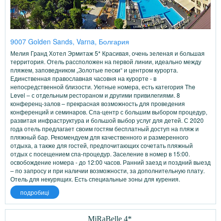
9007 Golden Sands, Varna, Болгария
Мелия Гранд Хотел Эрмитаж 5* Красивая, очень зеленая и большая
территория. Отель рассположен на первой линии, идеально между
пляжем, заповедником „Золотые пески“ и центром курорта.
Единственная православная часовня на курорте - в
непосредственной близости. Уютные номера, есть категория The
Level – с отдельным рестораном и другими привилегиями. 8
конференц-залов – прекрасная возможность для проведения
конференций и семинаров. Спа-центр с большим выбором процедур,
развитая инфраструктура и большой выбор услуг для детей. С 2020
года отель предлагает своим гостям бесплатный доступ на пляж и
пляжный бар. Рекомендуем для качественного и размеренного
отдыха, а также для гостей, предпочитающих сочетать пляжный
отдых с посещением спа-процедур. Заселение в номер в 15:00.
освобождение номера - до 12:00 часов. Ранний заезд и поздний выезд
– по запросу и при наличии возможности, за дополнительную плату.
Отель для некурящих. Есть специальные зоны для курения.
подробиці
MiRaBelle 4*