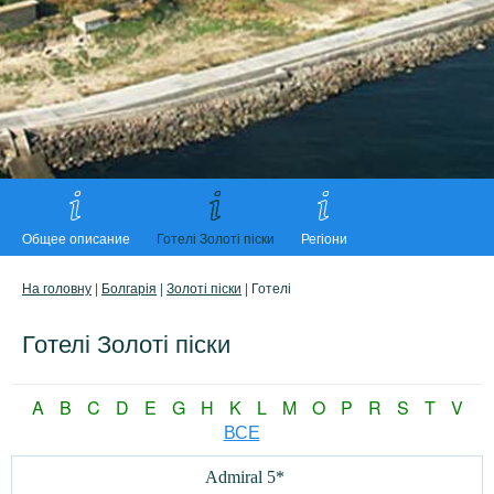
Общее описание
Готелі Золоті піски
Регіони
На головну
|
Болгарія
|
Золоті піски
| Готелі
Готелі Золоті піски
A
B
C
D
E
G
H
K
L
M
O
P
R
S
T
V
ВСЕ
Admiral 5*