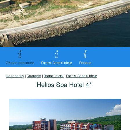
Общее описание
Готелі Золоті піски
Регіони
На головну
|
Болгарія
|
Золоті піски
|
Готелі Золоті піски
Helios Spa Hotel 4*