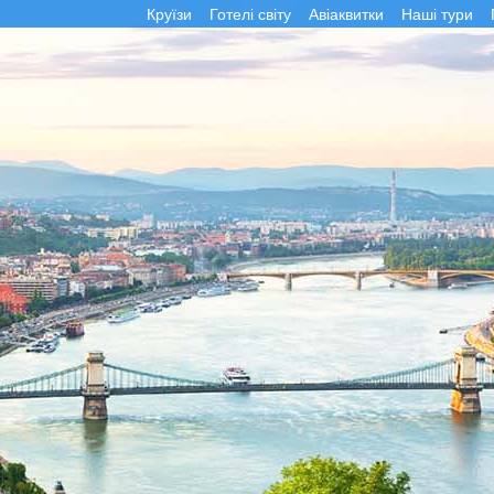
Круїзи
Готелі світу
Авіаквитки
Наші тури