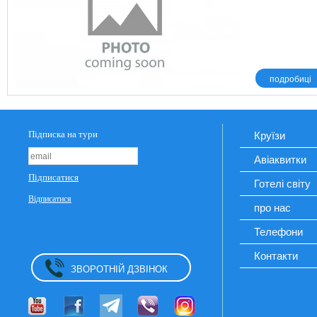
подробиці
Круїзи
Авіаквитки
Готелі світу
про нас
Телефони
Контакти
ЗВОРОТНІЙ ДЗВІНОК