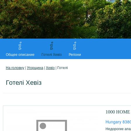
Общее описание
Готелі Хевіз
Регіони
На головну
|
Угорщина
|
Хевіз
| Готелі
Готелі Хевіз
1000 HOME 
Hungary 8380
Недорогие апа