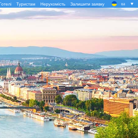
Готелі
Туристам
Нерухомість
Залишити заявку
ua