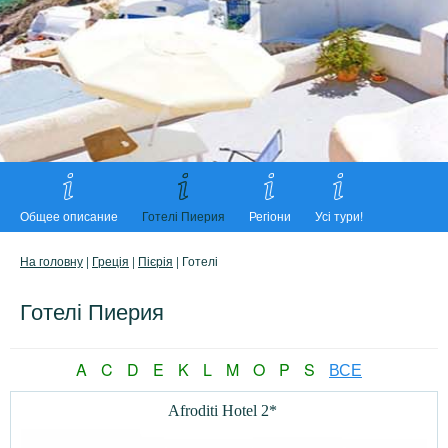
Общее описание
Готелі Пиерия
Регіони
Усі тури!
На головну
|
Греція
|
Пієрія
| Готелі
Готелі Пиерия
A
C
D
E
K
L
M
O
P
S
ВСЕ
Afroditi Hotel 2*