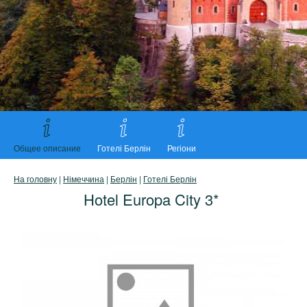
Общее описание
Готелі Берлін
Регіони
На головну
|
Німеччина
|
Берлін
|
Готелі Берлін
Hotel Europa City 3*