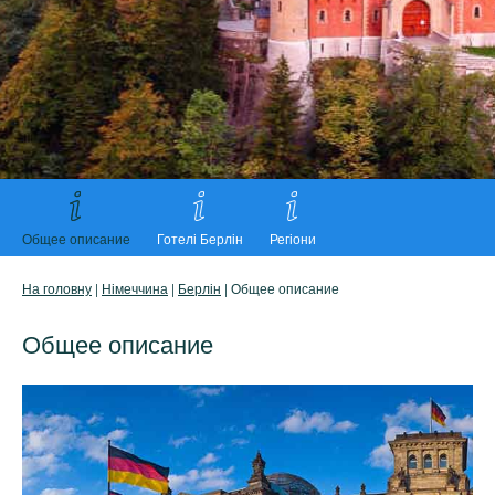
Общее описание
Готелі Берлін
Регіони
На головну
|
Німеччина
|
Берлін
| Общее описание
Общее описание