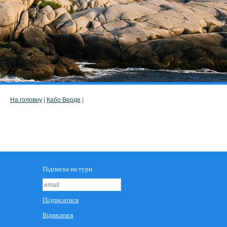
На головну
|
Кабо Верде
|