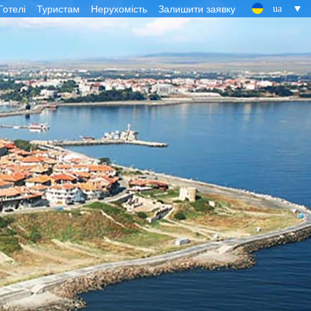
Готелі
Туристам
Нерухомість
Залишити заявку
ua