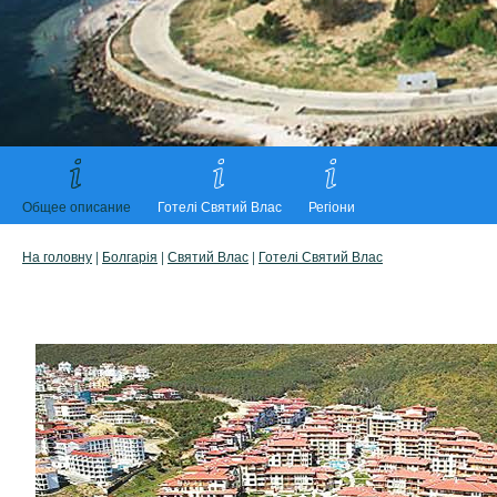
Общее описание
Готелі Святий Влас
Регіони
На головну
|
Болгарія
|
Святий Влас
|
Готелі Святий Влас