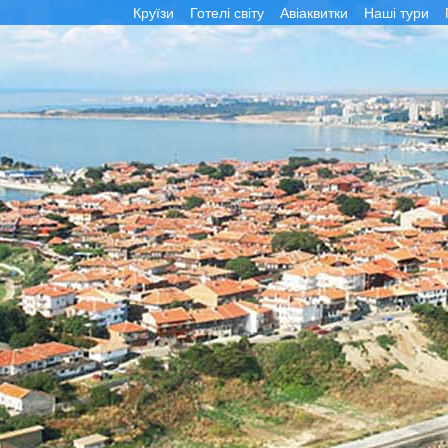
Круїзи
Готелі світу
Авіаквитки
Наші тури