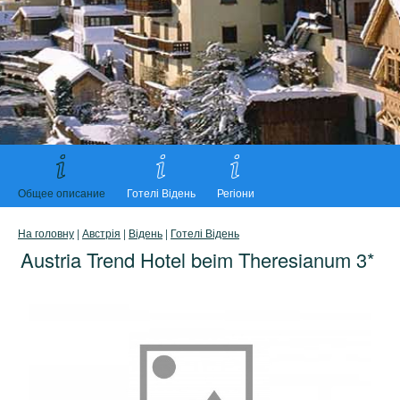
Общее описание
Готелі Відень
Регіони
На головну
|
Австрія
|
Відень
|
Готелі Відень
Austria Trend Hotel beim Theresianum 3*