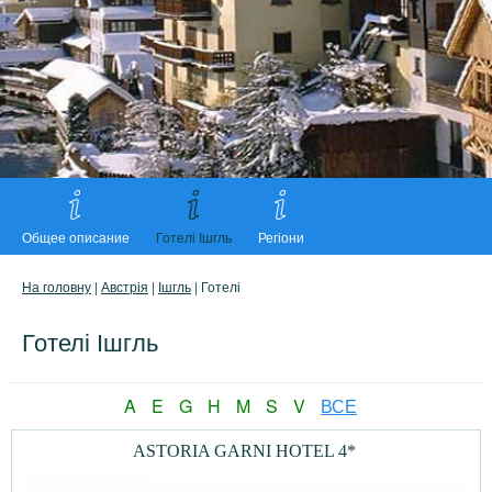
Общее описание
Готелі Ішгль
Регіони
На головну
|
Австрія
|
Ішгль
| Готелі
Готелі Ішгль
A
E
G
H
M
S
V
ВСЕ
ASTORIA GARNI HOTEL 4*