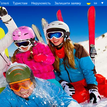
Готелі
Туристам
Нерухомість
Залишити заявку
ua