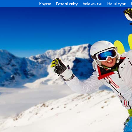
Круїзи
Готелі світу
Авіаквитки
Наші тури