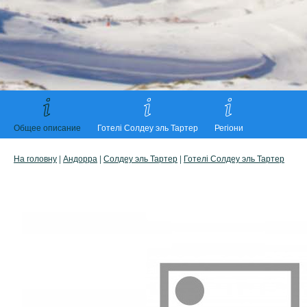
Общее описание
Готелі Солдеу эль Тартер
Регіони
На головну
|
Андорра
|
Солдеу эль Тартер
|
Готелі Солдеу эль Тартер