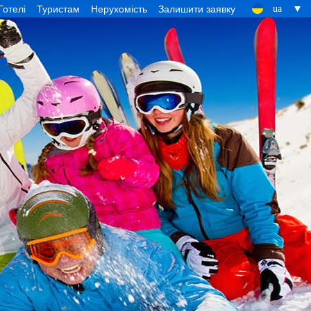
Готелі
Туристам
Нерухомість
Залишити заявку
ua