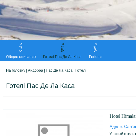
Общее описание
Готелі Пас Де Ла Каса
Регіони
На головну
|
Андорра
|
Пас Де Ла Каса
| Готелі
Готелі Пас Де Ла Каса
Hotel Himala
Адрес: Carre
Уютный отель с