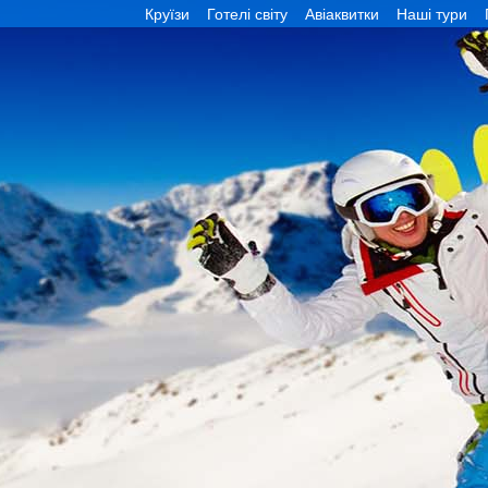
Круїзи
Готелі світу
Авіаквитки
Наші тури