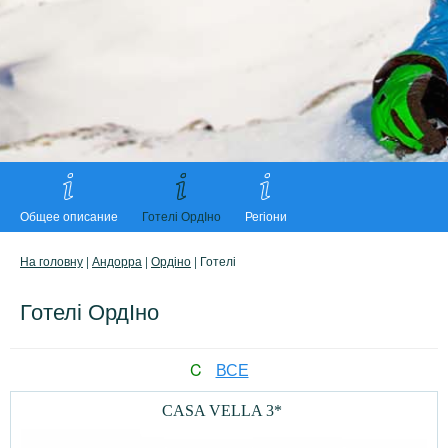
Общее описание
Готелі ОрдІно
Регіони
На головну
|
Андорра
|
Ордіно
| Готелі
Готелі ОрдІно
C
ВСЕ
CASA VELLA 3*