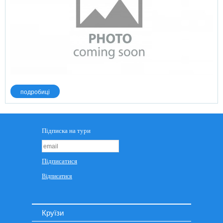
подробиці
Круїзи