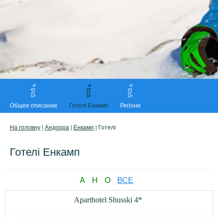
Общее описание
Готелі Енкамп
Регіони
На головну
|
Андорра
|
Енкамп
| Готелі
Готелі Енкамп
A
H
O
ВСЕ
Aparthotel Shusski 4*