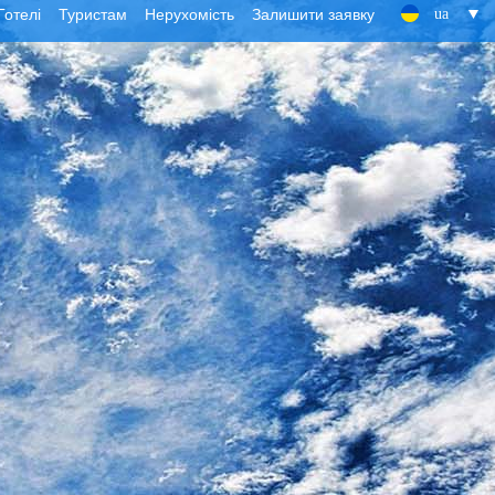
Готелі
Туристам
Нерухомість
Залишити заявку
ua