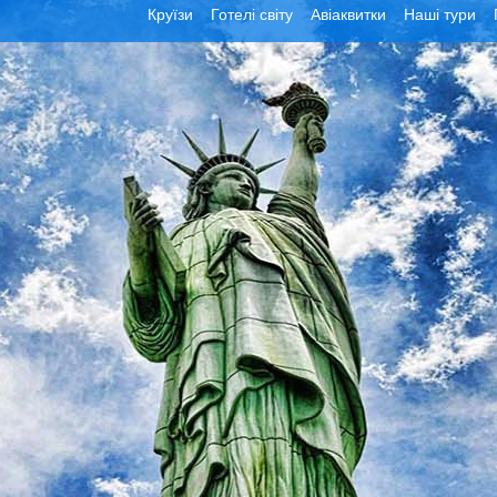
Круїзи
Готелі світу
Авіаквитки
Наші тури