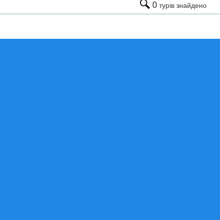
0
турів знайдено