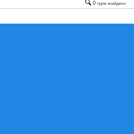
0
турів знайдено