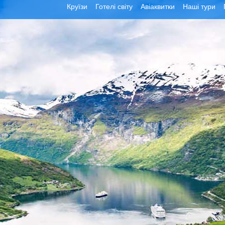
Круїзи
Готелі світу
Авіаквитки
Наші тури