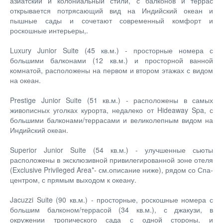
азиатский и колониальный стили, с балконов и террас
открывается потрясающий вид на Индийский океан и
пышные сады и сочетают современный комфорт и
роскошные интерьеры,.
Luxury Junior Suite (45 кв.м.) - просторные номера с
большими балконами (12 кв.м.) и просторной ванной
комнатой, расположены на первом и втором этажах с видом
на океан.
Prestige Junior Suite (51 кв.м.) - расположены в самых
живописных уголках курорта, недалеко от Hideaway Spa, с
большими балконами/террасами и великолепным видом на
Индийский океан.
Superior Junior Suite (54 кв.м.) - улучшенные сьюты
расположены в эксклюзивной привилегированной зоне отеля
(Exclusive Privileged Area*- см.описание ниже), рядом со Спа-
центром, с прямым выходом к океану.
Jacuzzi Suite (90 кв.м.) - просторные, роскошные номера с
большим балконом/террасой (34 кв.м.), с джакузи, в
окружении тропического сада с одной стороны, и