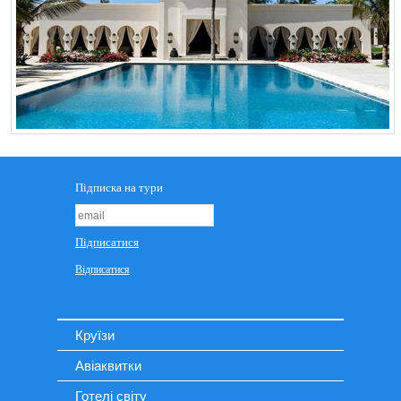
Круїзи
Авіаквитки
Готелі світу