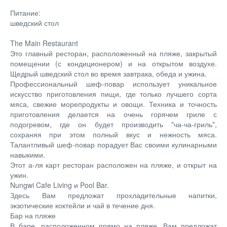
Питание:
шведский стол
The Main Restaurant
Это главный ресторан, расположенный на пляже, закрытый
помещении (с кондиционером) и на открытом воздухе.
Щедрый шведский стол во время завтрака, обеда и ужина.
Профессиональный шеф-повар использует уникальное
искусство приготовления пищи, где только лучшего сорта
мяса, свежие морепродукты и овощи. Техника и точность
приготовления делается на очень горячем гриле с
подогревом, где он будет производить "ча-ча-гриль",
сохраняя при этом полный вкус и нежность мяса.
Талантливый шеф-повар порадует Вас своими кулинарными
навыкими.
Этот а-ля карт ресторан расположен на пляже, и открыт на
ужин.
Nungwi Cafe Living и Pool Bar.
Здесь Вам предложат прохладительные напитки,
экзотические коктейли и чай в течение дня.
Бар на пляже
В баре, расположенном прямо на пляже, Вам предложат