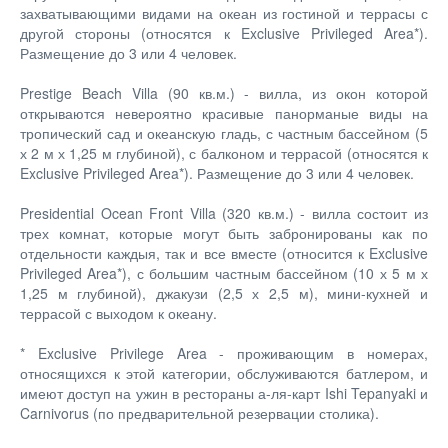
захватывающими видами на океан из гостиной и террасы с
другой стороны (относятся к Exclusive Privileged Area*).
Размещение до 3 или 4 человек.
Prestige Beach Villa (90 кв.м.) - вилла, из окон которой
открываются невероятно красивые панорманые виды на
тропический сад и океанскую гладь, с частным бассейном (5
х 2 м х 1,25 м глубиной), с балконом и террасой (относятся к
Exclusive Privileged Area*). Размещение до 3 или 4 человек.
Presidential Ocean Front Villa (320 кв.м.) - вилла состоит из
трех комнат, которые могут быть забронированы как по
отдельности каждыя, так и все вместе (относится к Exclusive
Privileged Area*), с большим частным бассейном (10 х 5 м х
1,25 м глубиной), джакузи (2,5 х 2,5 м), мини-кухней и
террасой с выходом к океану.
* Exclusive Privilege Area - проживающим в номерах,
относящихся к этой категории, обслуживаются батлером, и
имеют доступ на ужин в рестораны а-ля-карт Ishi Tepanyaki и
Carnivorus (по предварительной резервации столика).