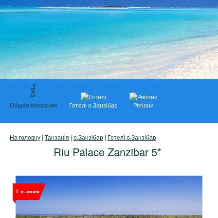
Общее описание
Готелі о.Занзібар
Регіони
На головну
|
Танзанія
|
о.Занзібар
|
Готелі о.Занзібар
Riu Palace Zanzibar 5*
1-я линия