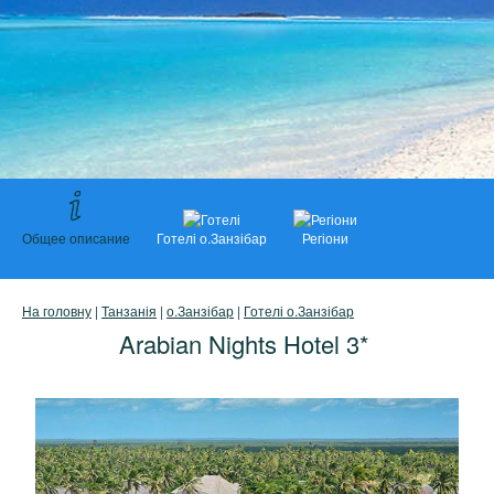
Общее описание
Готелі о.Занзібар
Регіони
На головну
|
Танзанія
|
о.Занзібар
|
Готелі о.Занзібар
Arabian Nights Hotel 3*