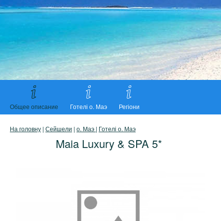
Общее описание
Готелі о. Маэ
Регіони
На головну
|
Сейшели
|
о. Маэ
|
Готелі о. Маэ
Maia Luxury & SPA 5*