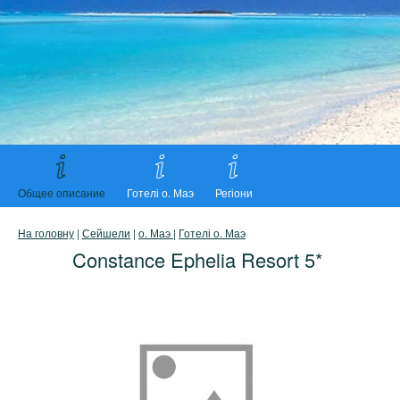
Общее описание
Готелі о. Маэ
Регіони
На головну
|
Сейшели
|
о. Маэ
|
Готелі о. Маэ
Constance Ephelia Resort 5*