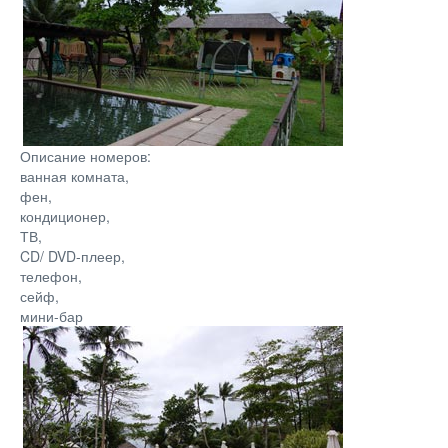
Описание номеров:
ванная комната,
фен,
кондиционер,
ТВ,
CD/ DVD-плеер,
телефон,
сейф,
мини-бар