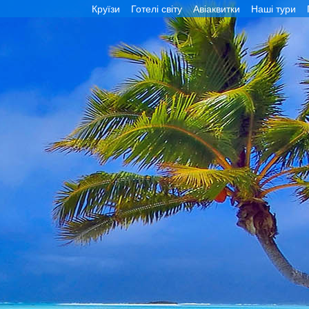
Круїзи
Готелі світу
Авіаквитки
Наші тури