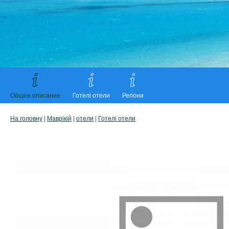
Общее описание
Готелі отели
Регіони
На головну
|
Маврікій
|
отели
|
Готелі отели