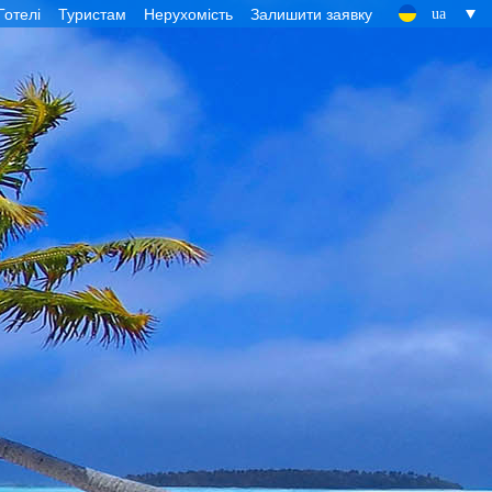
Готелі
Туристам
Нерухомість
Залишити заявку
ua