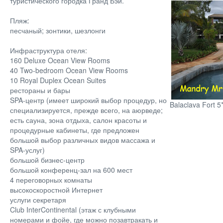
туристического городка Гранд Бэй.
Пляж:
песчаный; зонтики, шезлонги
Инфраструктура отеля:
160 Deluxe Ocean View Rooms
40 Two-bedroom Ocean View Rooms
10 Royal Duplex Ocean Suites
рестораны и бары
SPA-центр (имеет широкий выбор процедур, но
Balaclava Fort 5
специализируется, прежде всего, на аюрведе;
есть сауна, зона отдыха, салон красоты и
процедурные кабинеты, где предложен
большой выбор различных видов массажа и
SPA-услуг)
большой бизнес-центр
большой конференц-зал на 600 мест
4 переговорных комнаты
высокоскоростной Интернет
услуги секретаря
Club InterContinental (этаж с клубными
номерами и фойе, где можно позавтракать и