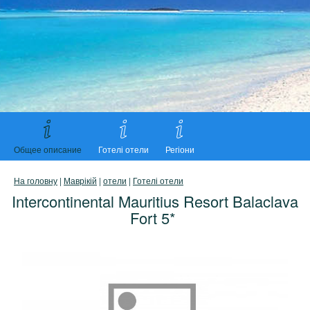
Общее описание
Готелі отели
Регіони
На головну
|
Маврікій
|
отели
|
Готелі отели
Intercontinental Mauritius Resort Balaclava
Fort 5*