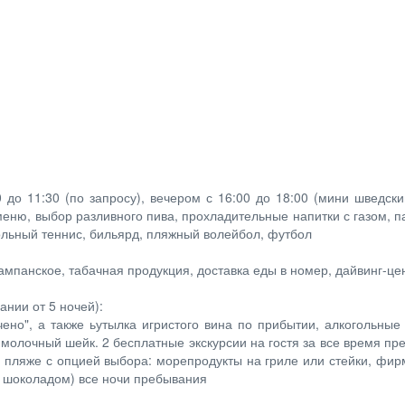
0 до 11:30 (по запросу), вечером с 16:00 до 18:00 (мини шведски
меню, выбор разливного пива, прохладительные напитки с газом, п
тольный теннис, бильярд, пляжный волейбол, футбол
ампанское, табачная продукция, доставка еды в номер, дайвинг-цен
ании от 5 ночей):
чено", а также ьутылка игристого вина по прибытии, алкогольные
 молочный шейк. 2 бесплатные экскурсии на гостя за все время пр
 пляже с опцией выбора: морепродукты на гриле или стейки, фир
(с шоколадом) все ночи пребывания