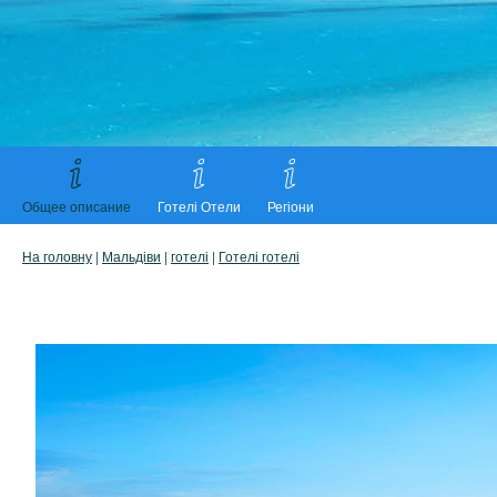
Общее описание
Готелі Отели
Регіони
На головну
|
Мальдіви
|
готелі
|
Готелі готелі