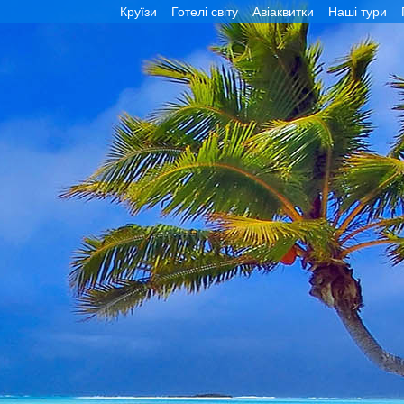
Круїзи
Готелі світу
Авіаквитки
Наші тури