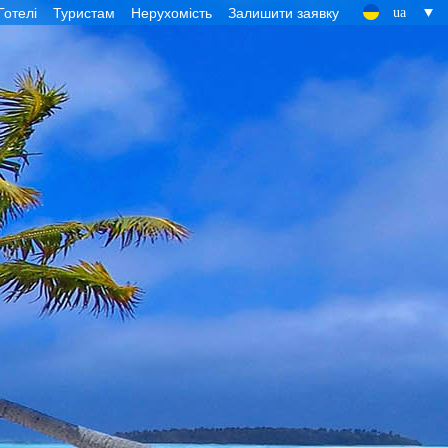
Готелі
Туристам
Нерухомість
Залишити заявку
ua