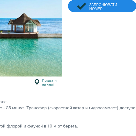
ЗАБРОНЮВАТИ
НОМЕР
Показати
на карті
але.
е - 25 минут. Трансфер (скоростной катер и гидросамолет) доступе
й флорой и фауной в 10 м от берега.