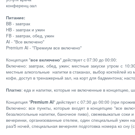
конференц-зал
Питание:
BB - завтрак
HB - завтрак и ужин
FB - завтрак, обед, ужин
AI - "Все включено"
Premium AI - "Премиум все включено"
Концепция "
все включено
" действует с 07:30 до 00:00:
Включено: завтрак, обед, ужин; местные закуски утром с 10:3
местные алкогольные напитки в стаканах, выбор коктейлей из 
кофе, доступ в тренажерный зал, на корт для бадминтона; нас
Платно
: еда и напитки, которые не включенные в концепцию, ш
Концепция "
Premium AI
" действует с 07:30 до 00:00 (при прожив
Включено: все пункты, которые входят в концепцию "все вклю
безалкогольные напитки, баночное пиво), свежевыжатые соки и
вечеринки, организованные отелем, один специальный ужин на
раз/5 ночей, специальная вечерняя подготовка номера ко сну 