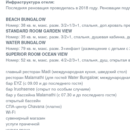
Инфраструктура отеля:
Последняя реновация проводилась в 2018 году. Реновации подл
BEACH BUNGALOW
Номер: 38 кв. м, макс. разм. 3/2+1/3+1, спальня, доп.кровать 
STANDARD ROOM GARDEN VIEW
Номер: 35 кв. м, макс. разм. 3/2+1, спальня, душевая кабинка, 
WATER BUNGALOW
Номер: 79 кв. м, макс. разм. 3+инфант (размещение с детьми с
SUPERIOR ROOM OCEAN VIEW
Номер: 52 кв. м, макс. разм. 4/2+2/3+1, спальня, душ, открытая
главный ресторан Madi (международная кухня, шведский стол)
ресторан Malamathi (для гостей Water Bungalow; международная
бар EYZ (с 09.00 и до последнего гостя)
бар Iruohsenee (открыт по особым случаям)
бар у бассейна Malamathi (с 07.30 и до последнего гостя)
открытый бассейн
СПА-центр Chavana (платно)
Wi-Fi
сувенирный магазин
услуги прачечной
услуги врача