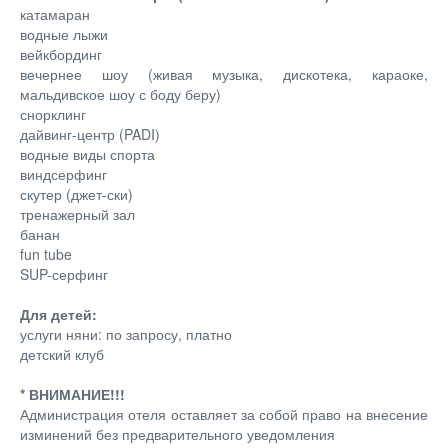
катамаран
водные лыжи
вейкбординг
вечернее шоу (живая музыка, дискотека, караоке,
мальдивское шоу с боду беру)
снорклинг
дайвинг-центр (PADI)
водные виды спорта
виндсерфинг
скутер (джет-ски)
тренажерный зал
банан
fun tube
SUP-серфинг
Для детей:
услуги няни: по запросу, платно
детский клуб
* ВНИМАНИЕ!!!
Администрация отеля оставляет за собой право на внесение
изминений без предварительного уведомления