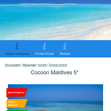
Общее описание
Готелі Отели
Регіони
На головну
|
Мальдіви
|
готелі
|
Готелі готелі
Cocoon Maldives 5*
рекомендуем
лидер
продаж