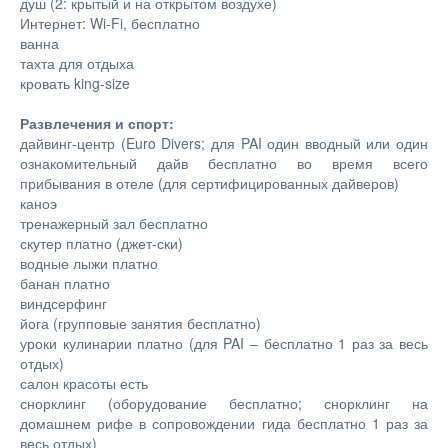
душ (2: крытый и на открытом воздухе)
Интернет: Wi-Fi, бесплатно
ванна
тахта для отдыха
кровать king-size
Развлечения и спорт:
дайвинг-центр (Euro Divers; для PAI один вводный или один
ознакомительный дайв бесплатно во время всего
прибывания в отеле (для сертифицированных дайверов)
каноэ
тренажерный зал бесплатно
скутер платно (джет-ски)
водные лыжи платно
банан платно
виндсерфинг
йога (групповые занятия бесплатно)
уроки кулинарии платно (для PAI – бесплатно 1 раз за весь
отдых)
салон красоты есть
снорклинг (оборудование бесплатно; снорклинг на
домашнем рифе в сопровождении гида бесплатно 1 раз за
весь отдых)