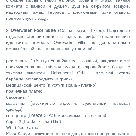
комната с ванной и душем, душ на открытом воздухе,
надводный гамак. Терраса с шезлонгами, зона отдыха,
прямой спуск в воду.
2
Overwater Pool Suite
(153 м², макс. 3 чел.). Надводные
отдельно стоящие виллы с видом на риф. По наполнению
идентичны номерам Overwater Villa, но дополнительно
имеют бассейн на террасе и зону гостиной.
рестораны: 2 (Amaya Food Gallery – главный, шведский стол/
преимущественно тайская кухня и европейские блюда с
тайским акцентом; Robatayaki Grill – японский стиль
барбекю, морепродукты и гриль)
медицинский центр (и услуги врача - платно)
прачечная платно
бассейны: 1
магазины (ювелирные изделия, сувенирный, пляжная
одежда)
спа-центр (Breeze SPA: 6 массажных павильонов)
бары: 2 (Iru Bar и Thari Bar)
Wi-Fi бесплатно
Pizza Kaage – закуски в течение дня, а также пицца на вынос