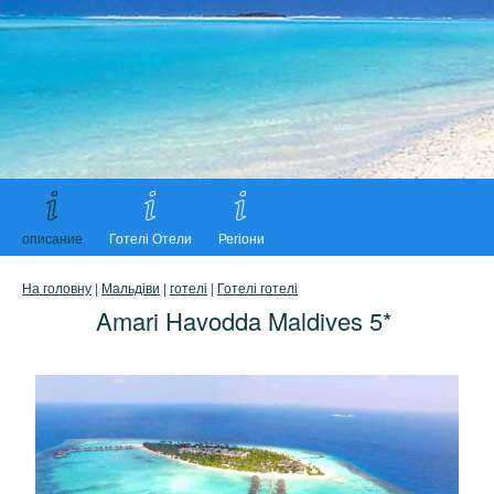
описание
Готелі Отели
Регіони
На головну
|
Мальдіви
|
готелі
|
Готелі готелі
Amari Havodda Maldives 5*