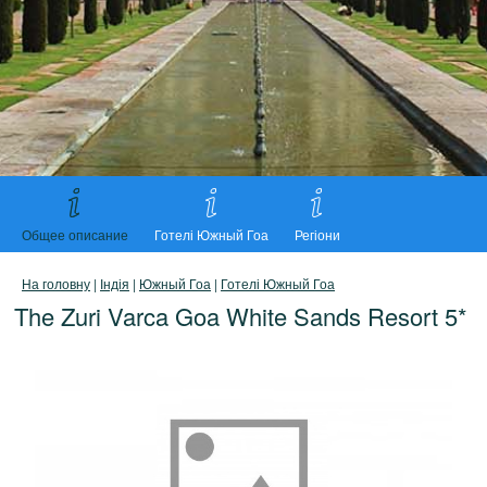
Общее описание
Готелі Южный Гоа
Регіони
На головну
|
Індія
|
Южный Гоа
|
Готелі Южный Гоа
The Zuri Varca Goa White Sands Resort 5*