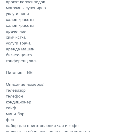
прокат велосипедов
магазины сувениров
услуги няни
салон красоты
салон красоты
прачечная
химчистка
услуги врача
аренда машин
бизнес-центр
конференц-зал.
Питание: BB
Описание номеров:
телевизор
телефон
кондиционер
сейф
мини-бар
фен
набор для приготовления чая и кофе -
полностью оборудованная ванная комната,