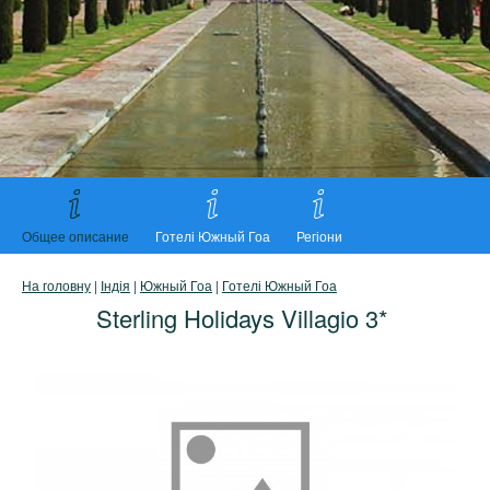
Общее описание
Готелі Южный Гоа
Регіони
На головну
|
Індія
|
Южный Гоа
|
Готелі Южный Гоа
Sterling Holidays Villagio 3*