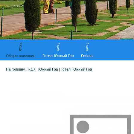
Общее описание
Готелі Южный Гоа
Регіони
На головну
|
Індія
|
Южный Гоа
|
Готелі Южный Гоа