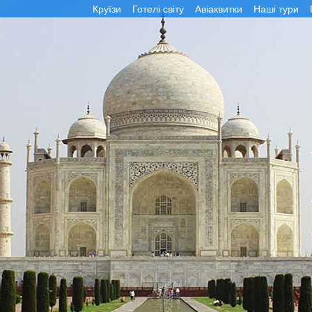
Круїзи
Готелі світу
Авіаквитки
Наші тури