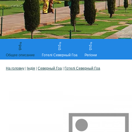
Общее описание
Готелі Северный Гоа
Регіони
На головну
|
Індія
|
Северный Гоа
|
Готелі Северный Гоа