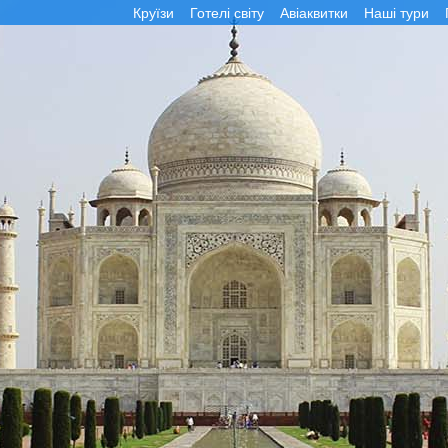
Круїзи
Готелі світу
Авіаквитки
Наші тури