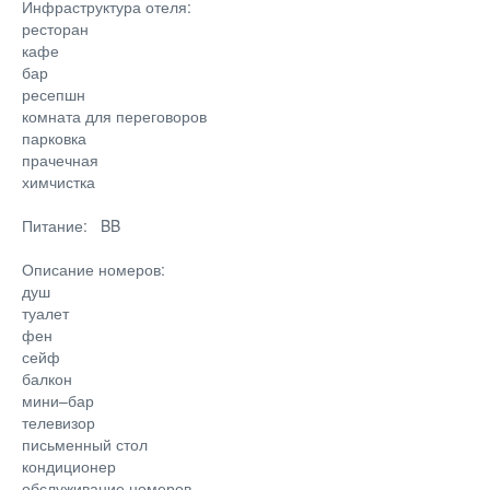
Инфраструктура отеля:
ресторан
кафе
бар
ресепшн
комната для переговоров
парковка
прачечная
химчистка
Питание: BB
Описание номеров:
душ
туалет
фен
сейф
балкон
мини–бар
телевизор
письменный стол
кондиционер
обслуживание номеров