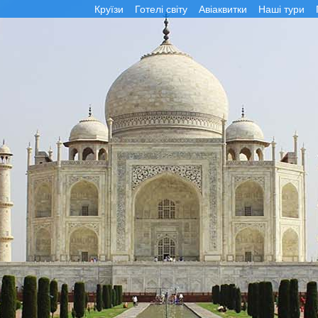
Круїзи
Готелі світу
Авіаквитки
Наші тури