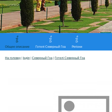
Общее описание
Готелі Северный Гоа
Регіони
На головну
|
Індія
|
Северный Гоа
|
Готелі Северный Гоа