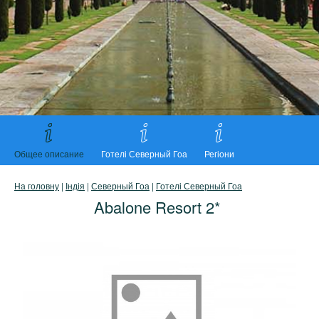
Общее описание
Готелі Северный Гоа
Регіони
На головну
|
Індія
|
Северный Гоа
|
Готелі Северный Гоа
Abalone Resort 2*