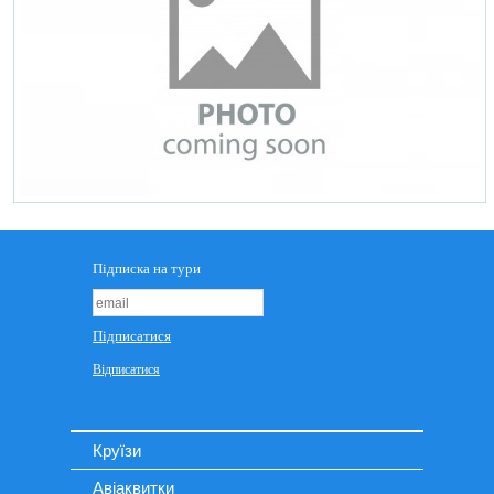
Круїзи
Авіаквитки