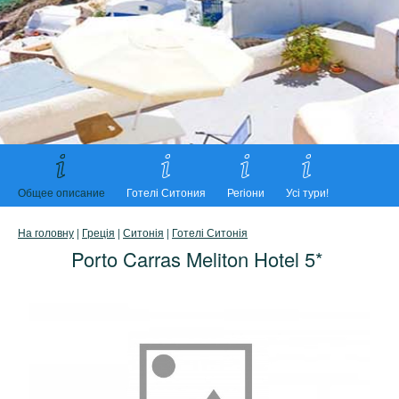
Общее описание
Готелі Ситония
Регіони
Усі тури!
На головну
|
Греція
|
Ситонія
|
Готелі Ситонія
Porto Carras Meliton Hotel 5*