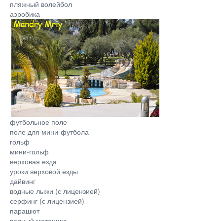
пляжный волейбол
аэробика
футбольное поле
поле для мини-футбола
гольф
мини-гольф
верховая езда
уроки верховой езды
дайвинг
водные лыжи (с лицензией)
серфинг (с лицензией)
парашют
водный мотоцикл