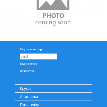
Круїзи
Авіаквитки
Готелі світу