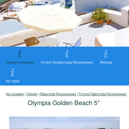
Общее описание
Готелі Полуостров Пелопоннес
Регіони
Усі тури!
На головну
|
Греція
|
Півострів Пелопоннес
|
Готелі Півострів Пелопоннес
Olympia Golden Beach 5*