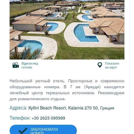
Відеоогляд
Показати
готелю
на карті
Небольшой уютный отель. Просторные и современно
оборудованные номера. В 7 км (Аркуди) находится
лечебный центр термальных источников. Рекомендуем
для романтического отдыха.
Адреса:
Kyllini Beach Resort, Kalamia 270 50, Греция
Телефон:
+30 2623 095999
ЗАБРОНЮВАТИ
НОМЕР