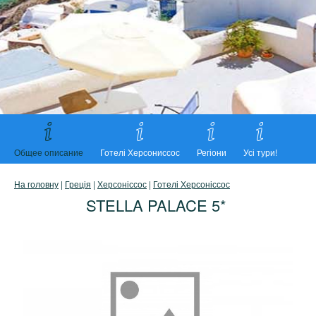
Общее описание
Готелі Херсониссос
Регіони
Усі тури!
На головну
|
Греція
|
Херсоніссос
|
Готелі Херсоніссос
STELLA PALACE 5*