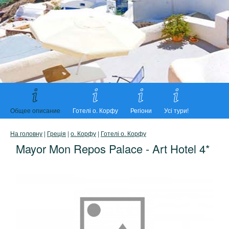
Общее описание
Готелі о. Корфу
Регіони
Усі тури!
На головну
|
Греція
|
о. Корфу
|
Готелі о. Корфу
Mayor Mon Repos Palace - Art Hotel 4*