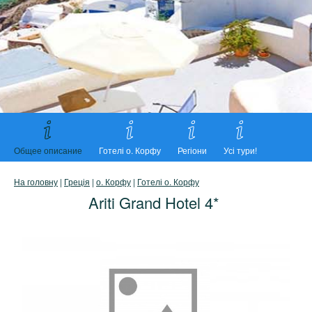
Общее описание
Готелі о. Корфу
Регіони
Усі тури!
На головну
|
Греція
|
о. Корфу
|
Готелі о. Корфу
Ariti Grand Hotel 4*