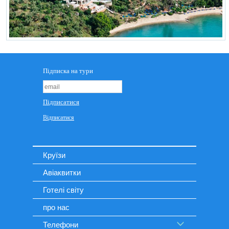
Круїзи
Авіаквитки
Готелі світу
про нас
Телефони