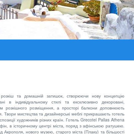
є розкіш та домашній затишок, створюючи нову концепцію
ані в індивідуальному стилі та ексклюзивно декоровані,
ам розкішного розміщення, а просторі балкони доповнюють
. Твори мистецтва та дизайнерські меблі прикрашають готель
кспозиції художників різних країн. Готель Grecotel Pallas Athena
ін, в історичному центрі міста, поряд з афінською ратушею.
ід Акрополя, нового музею, старого міста (Плаку) та більшості