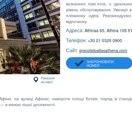
визначних пам`яток, є ідеально
рівень обслуговування. Увечері 
пляжному одязі. Рекомендуємо
відпочинку.
Адреса:
Athinas 65, Athina 105 5
Телефон:
+30 21 0325 0900
Сайт:
grecotelpallasathena.com
ЗАБРОНЮВАТИ
НОМЕР
Показати
на карті
Афіни, на вулиці Афінас, навпроти площі Котзія, поряд зі стан
а – в межах пішої досяжності.