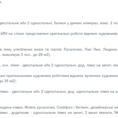
и.
 двоспальне або 2 односпальні, балкон у деяких номерах, макс. 2 чол
affiti на стінах представлені оригінальні роботи відомих художникі
на тему улюблених казок та героїв: Русалочка, Лакі Люк, Людина-
, максимум 3 чол., до 28 м2);
 осн. ліжко - двоспальне або 2 односпальні, дод. ліжко на запит, мак
писані оригінальними художніми роботами відомих вуличних художник
до 35 м2);
н. ліжко - двоспальне або 2 односпальні, дод. односпальне ліжко на
і: Людина-павук, Жовта русалочка, Скайфол і Бетмен, дизайнерські м
ліжко , додаткове - односпальне ліжко на запит, 2 ванні кімнати,