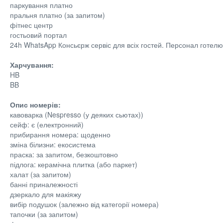
паркування платно
пральня платно (за запитом)
фітнес центр
гостьовий портал
24h WhatsApp Консьєрж сервіс для всіх гостей. Персонал готел
Харчування:
HB
BB
Опис номерів:
кавоварка (Nespresso (у деяких сьютах))
сейф: є (електронний)
прибирання номера: щоденно
зміна білизни: екосистема
праска: за запитом, безкоштовно
підлога: керамічна плитка (або паркет)
халат (за запитом)
банні приналежності
дзеркало для макіяжу
вибір подушок (залежно від категорії номера)
тапочки (за запитом)