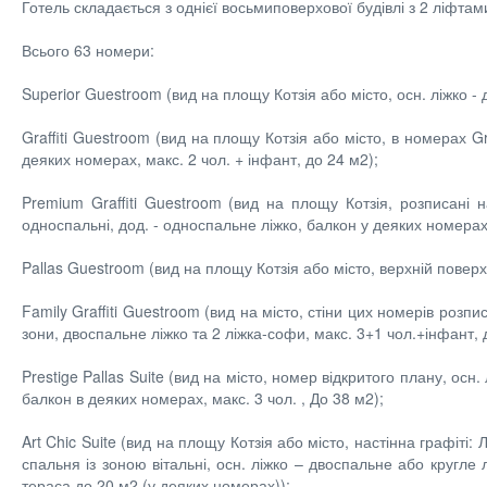
Готель складається з однієї восьмиповерхової будівлі з 2 ліфтам
Всього 63 номери:
Superior Guestroom (вид на площу Котзія або місто, осн. ліжко -
Graffiti Guestroom (вид на площу Котзія або місто, в номерах Gr
деяких номерах, макс. 2 чол. + інфант, до 24 м2);
Premium Graffiti Guestroom (вид на площу Котзія, розписані 
односпальні, дод. - односпальне ліжко, балкон у деяких номерах
Pallas Guestroom (вид на площу Котзія або місто, верхній поверх,
Family Graffiti Guestroom (вид на місто, стіни цих номерів роз
зони, двоспальне ліжко та 2 ліжка-софи, макс. 3+1 чол.+інфант, 
Prestige Pallas Suite (вид на місто, номер відкритого плану, ос
балкон в деяких номерах, макс. 3 чол. , До 38 м2);
Art Chic Suite (вид на площу Котзія або місто, настінна графіт
спальня із зоною вітальні, осн. ліжко – двоспальне або кругле 
тераса до 20 м2 (у деяких номерах));