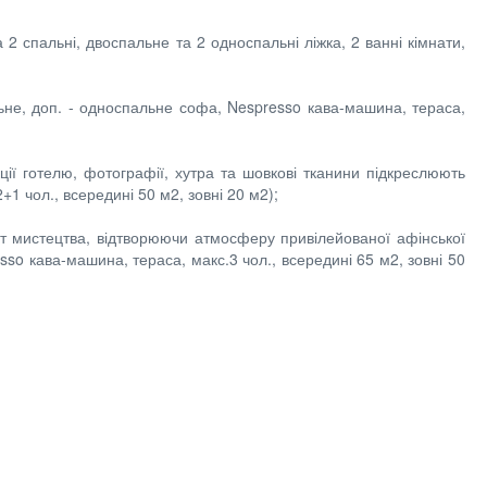
а 2 спальні, двоспальне та 2 односпальні ліжка, 2 ванні кімнати,
пальне, доп. - односпальне софа, Nespresso кава-машина, тераса,
кції готелю, фотографії, хутра та шовкові тканини підкреслюють
1 чол., всередині 50 м2, зовні 20 м2);
арт мистецтва, відтворюючи атмосферу привілейованої афінської
sso кава-машина, тераса, макс.3 чол., всередині 65 м2, зовні 50