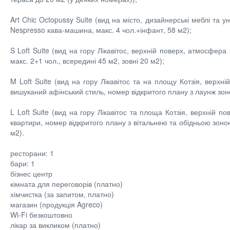
Art Chic Octopussy Suite (вид на місто, дизайнерські меблі та у
Nespresso кава-машина, макс. 4 чол.+інфант, 58 м2);
S Loft Suite (вид на гору Лікавітос, верхній поверх, атмосфера
макс. 2+1 чол., всередині 45 м2, зовні 20 м2);
M Loft Suite (вид на гору Лікавітос та на площу Котзія, верхн
вишуканий афінський стиль, номер відкритого плану з лаунж зоно
L Loft Suite (вид на гору Лікавітос та площа Котзія, верхній
квартири, номер відкритого плану з вітальнею та обідньою зоною
м2).
ресторани: 1
бари: 1
бізнес центр
кімната для переговорів (платно)
хімчистка (за запитом, платно)
магазин (продукція Agreco)
Wi-Fi безкоштовно
лікар за викликом (платно)