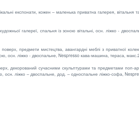
нікальні експонати, кожен – маленька приватна галерея, вітальня т
 художньої галереї, спальня із зоною вітальні, осн. ліжко - двос
ій поверх, предмети мистецтва, авангардні меблі з приватної коле
ю, осн. ліжко - двоспальне, Nespresso кава-машина, тераса, макс.2+
 поверх, декорований сучасними скульптурами та предметами поп-
, осн. ліжко – двоспальне, дод. – односпальне ліжко-софа, Nespre