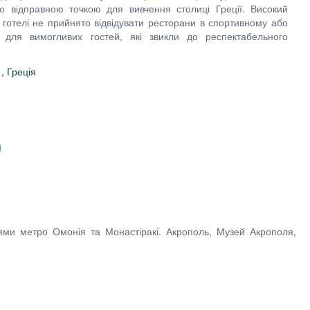
ю відправною точкою для вивчення столиці Греції. Високий
в готелі не прийнято відвідувати ресторани в спортивному або
 для вимогливих гостей, які звикли до респектабельного
1, Греція
ціями метро Омонія та Монастіракі. Акрополь, Музей Акрополя,