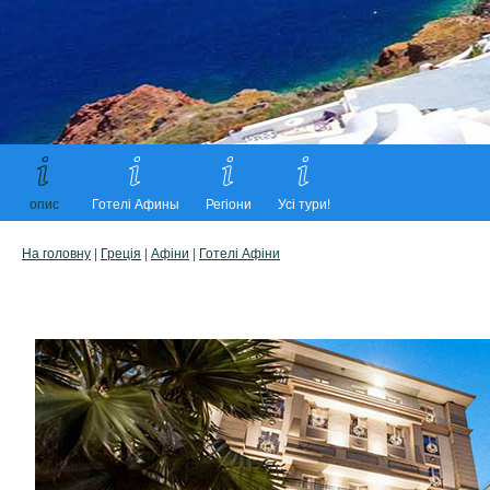
опис
Готелі Афины
Регіони
Усі тури!
На головну
|
Греція
|
Афіни
|
Готелі Афіни