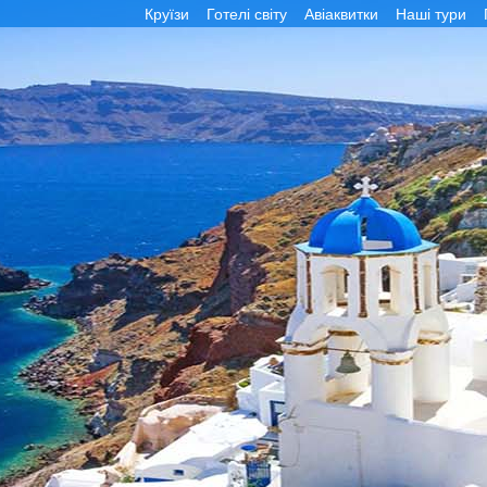
Круїзи
Готелі світу
Авіаквитки
Наші тури