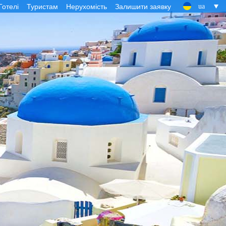
Готелі
Туристам
Нерухомість
Залишити заявку
ua