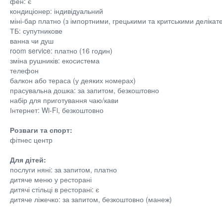
фен: є
кондиціонер: індивідуальний
міні-бар платно (з імпортними, грецькими та критськими делікат
ТБ: супутникове
ванна чи душ
room service: платно (16 годин)
зміна рушників: екосистема
телефон
балкон або тераса (у деяких номерах)
прасувальна дошка: за запитом, безкоштовно
набір для приготування чаю/кави
Інтернет: Wi-Fi, безкоштовно
Розваги та спорт:
фітнес центр
Для дітей:
послуги няні: за запитом, платно
дитяче меню у ресторані
дитячі стільці в ресторані: є
дитяче ліжечко: за запитом, безкоштовно (манеж)