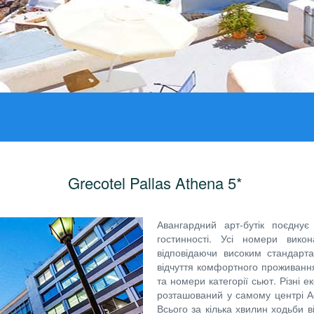
Grecotel Pallas Athena 5*
Авангардний арт-бутік поєдну
гостинності. Усі номери викон
відповідаючи високим стандарт
відчуття комфортного проживання
та номери категорії сьют. Різні е
розташований у самому центрі Аф
Всього за кілька хвилин ходьби в