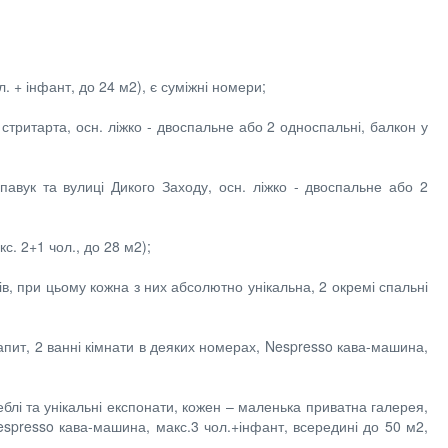
. + інфант, до 24 м2), є суміжні номери;
в стритарта, осн. ліжко - двоспальне або 2 односпальні, балкон у
павук та вулиці Дикого Заходу, осн. ліжко - двоспальне або 2
с. 2+1 чол., до 28 м2);
ів, при цьому кожна з них абсолютно унікальна, 2 окремі спальні
 запит, 2 ванні кімнати в деяких номерах, Nespresso кава-машина,
еблі та унікальні експонати, кожен – маленька приватна галерея,
 Nespresso кава-машина, макс.3 чол.+інфант, всередині до 50 м2,