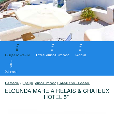
Общее описание
Готелі Агиос-Николаос
Регіони
Усі тури!
На головну
|
Греція
|
Агіос-Ніколаос
|
Готелі Агіос-Ніколаос
ELOUNDA MARE A RELAIS & CHATEUX
HOTEL 5*