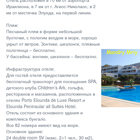
Ираклиона, в 7 км от г. Агиос-Николаос, в 2
км от местечка Элунда, на первой линии.
Пляж:
Песчаный пляж в форме небольшой
бухточки, с пологим входом в море, хорошо
укрыт от ветров. Зонтики, шезлонги, пляжные
полотенца – бесплатно.
У бассейна: зонтики, шезлонги – бесплатно.
Инфраструктура отеля:
Для гостей отеля предоставляется
бесплатный транспорт для посещения SPA,
детского клуба Children’s Ark, гольфа,
ресторанов и магазинов, расположенных в
отелях Porto Elounda de Luxe Resort и
Elounda Peninsular all Suites Hotel.
Отель состоит из основного здания и
комплекса бунгало.
Все 82 номера имеют вид на море.
Основное здание:
24 double room SV (макс. 2+1 чел., 30 м2),