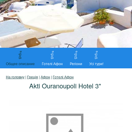
Общее описание
Готелі Афон
Регіони
Усі тури!
На головну
|
Греція
|
Афон
|
Готелі Афон
Akti Ouranoupoli Hotel 3*