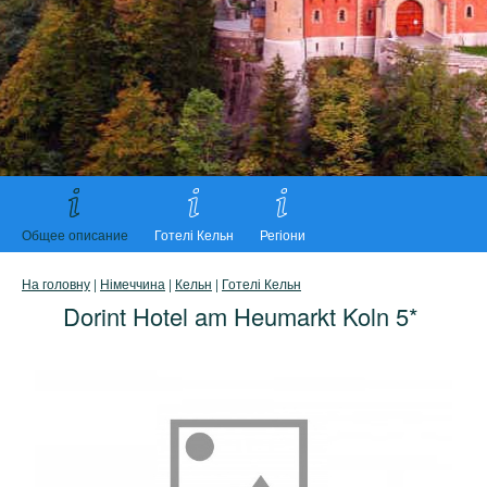
Общее описание
Готелі Кельн
Регіони
На головну
|
Німеччина
|
Кельн
|
Готелі Кельн
Dorint Hotel am Heumarkt Koln 5*