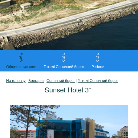
Общее описание
Готелі Сонячний берег
Регіони
На головну
|
Болгарія
|
Сонячний берег
|
Готелі Сонячний берег
Sunset Hotel 3*