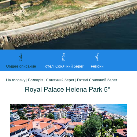
Общее описание
Готелі Сонячний берег
Регіони
На головну
|
Болгарія
|
Сонячний берег
|
Готелі Сонячний берег
Royal Palace Helena Park 5*