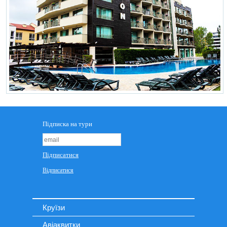
Круїзи
Авіаквитки