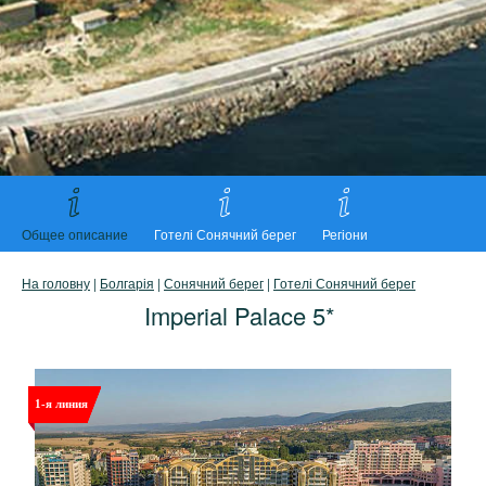
Общее описание
Готелі Сонячний берег
Регіони
На головну
|
Болгарія
|
Сонячний берег
|
Готелі Сонячний берег
Imperial Palace 5*
1-я линия