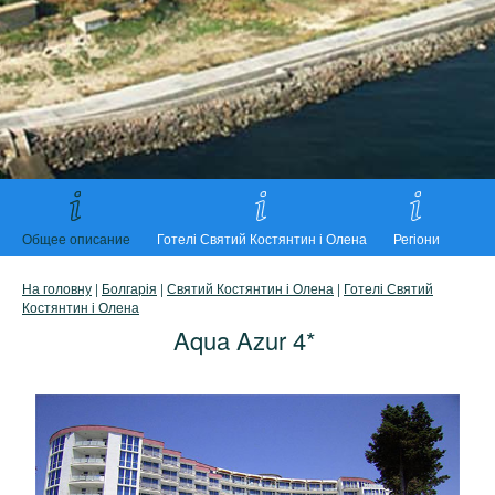
Общее описание
Готелі Святий Костянтин і Олена
Регіони
На головну
|
Болгарія
|
Святий Костянтин і Олена
|
Готелі Святий
Костянтин і Олена
Aqua Azur 4*