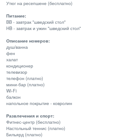
Утюг на ресепшене (бесплатно)
Питание:
BB - завтрак "шведский стол"
HB - завтрак и ужин "шведский стол"
Описание номеров:
душ/ванна
фен
халат
кондиционер
телевизор
телефон (платно)
мини-бар (платно)
Wi-Fi
балкон
напольное покрытие - ковролин
Развлечения и спорт:
Фитнес-центр (бесплатно)
Настольный теннис (платно)
Бильярд (платно)